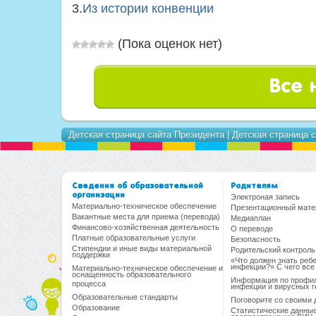
3.
Из истории конвенции
(Пока оценок нет)
Все 
Детская страница сайта Президента
|
Детская страница 
Сведения об образовательной
Родителям
организации
Электроная запись
Материально-техническое обеспечение
Презентационный мате
Вакантные места для приема (перевода)
Медиаплан
Финансово-хозяйственная деятельность
О переводе
Платные образовательные услуги
Безопасность
Стипендии и иные виды материальной
Родительский контроль
поддержки
«Что должен знать реб
инфекции?» С чего все
Материально-техническое обеспечение и
оснащенность образовательного
Информация по профил
процесса
инфекции и вирусных ге
Образовательные стандарты
Поговорите со своими 
Образование
Статистические данные