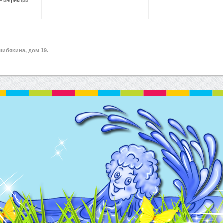
– инфекции.
ибякина, дом 19.