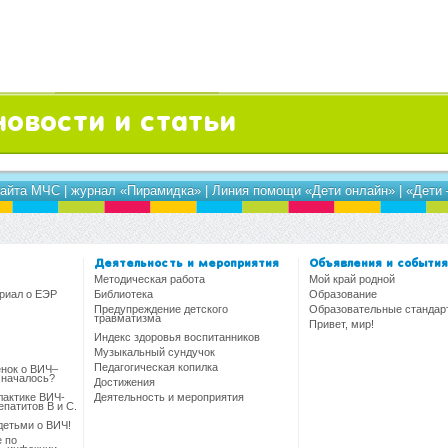
новости и статьи
сайта МЧС
|
журнал «Пирамидка»
|
Линия помощи «Дети онлайн»
|
«Дети
Деятельность и мероприятия
Объявления и события
Методическая работа
Мой край родной
риал о ЕЭР
Библиотека
Образование
Предупреждение детского
Образовательные стандар
травматизма
Привет, мир!
Индекс здоровья воспитанников
Музыкальный сундучок
Педагогическая копилка
енок о ВИЧ–
 началось?
Достижения
актике ВИЧ-
Деятельность и мероприятия
патитов В и С.
детьми о ВИЧ!
 по