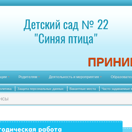
ПРИНИМ
ации
Родителям
Деятельность и мероприятия
Образовате
|
|
|
олитика
Защита персональных данных
Вакантные места
Часто задаваемые 
нсы
одическая работа