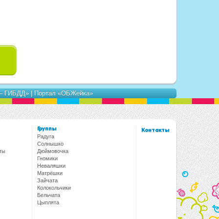
 – ГИБДД»
|
Портал «ОБЖейка»
Группы
Контакты
Радуга
Солнышко
ты
Дюймовочка
Гномики
Неваляшки
Матрёшки
Зайчата
Колокольчики
Бельчата
Цыплята