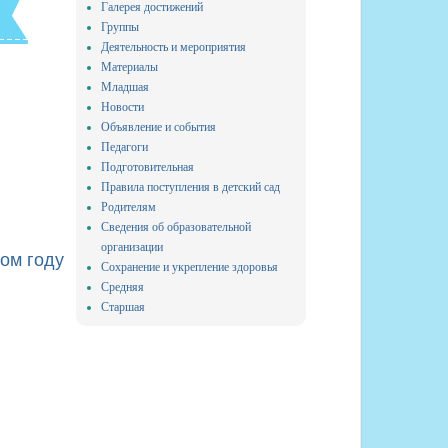
Галерея достижений
Группы
Деятельность и мероприятия
Материалы
Младшая
Новости
Объявление и события
Педагоги
Подготовительная
Правила поступления в детский сад
Родителям
Сведения об образовательной
организации
ом году
Сохранение и укрепление здоровья
Средняя
Старшая